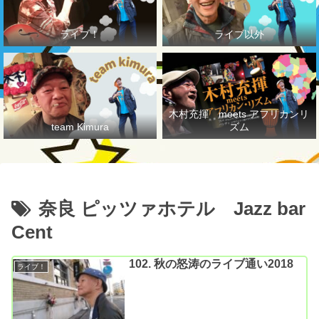
ライブ！
ライブ以外
木村充揮 meets アフリカンリ
team Kimura
ズム
奈良 ピッツァホテル Jazz bar
Cent
102. 秋の怒涛のライブ通い2018
ライブ！