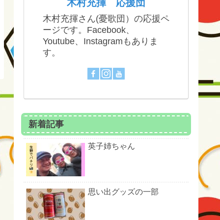
木村充揮 応援団
木村充揮さん(憂歌団）の応援ペ
ージです。Facebook、
Youtube、Instagramもありま
す。
新着記事
英子姉ちゃん
思い出グッズの一部