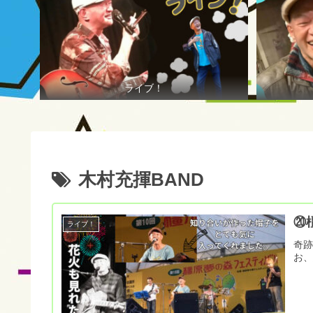
ライブ！
木村充揮BAND
⑳
ライブ！
奇
お