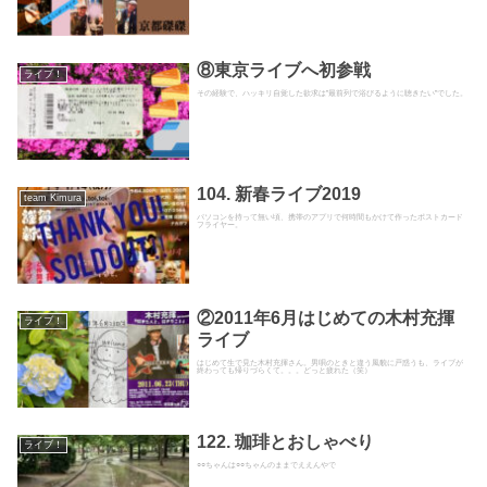
⑧東京ライブへ初参戦
ライブ！
その経験で、ハッキリ自覚した欲求は”最前列で浴びるように聴きたい”でした。
104. 新春ライブ2019
team Kimura
パソコンを持って無い頃、携帯のアプリで何時間もかけて作ったポストカード
フライヤー。
②2011年6月はじめての木村充揮
ライブ！
ライブ
はじめて生で見た木村充揮さん。男唄のときと違う風貌に戸惑うも、ライブが
終わっても帰りづらくて。。。どっと疲れた（笑）
122. 珈琲とおしゃべり
ライブ！
○○ちゃんは○○ちゃんのままでええんやで