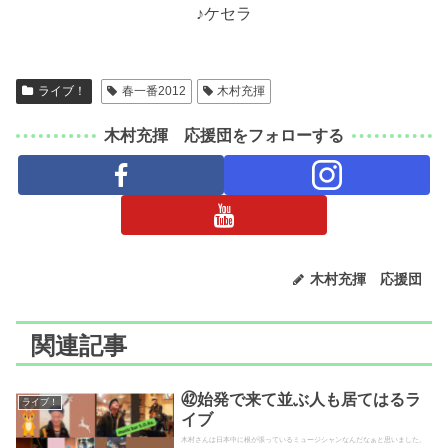
♪ケセラ
ライブ！
春一番2012
木村充揮
木村充揮 応援団をフォローする
木村充揮 応援団
関連記事
㊷始発で来て並ぶ人も居てはるラ
ライブ！
イブ
木村さんは日本中に根が張っているミュージシャンなんだなぁと思いました。