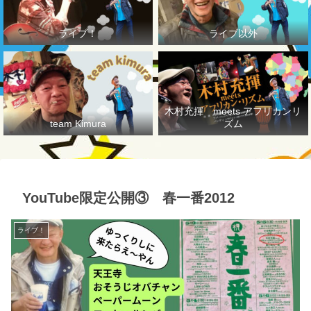
ライブ！
ライブ以外
木村充揮 meets アフリカンリ
team Kimura
ズム
YouTube限定公開③ 春一番2012
ライブ！