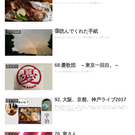
ミーハーしてしまった。ホトケさんと房之助さん！
㊳読んでくれた手紙
ライブ以外
木村さんの「読んだよ」という粋な返信だったと思います。
68.憂歌団 ～東京一回目。～
ライブ！
やっぱり木村充揮ソロライブが一番イイ
92. 大阪、京都、神戸ライブ2017
ライブ！
荒れに荒れたライブ！ 酔っ払い、叫ぶ人、イライラする人、泣く人、笑う
人、怒る人、喜ぶ人、帰っちゃう人、介抱する人、色んな人達がいて混乱して
しまう方たちも居てはった中、
76. 寅さん
ライブ！