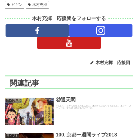
ビギン
木村充揮
木村充揮 応援団をフォローする
木村充揮 応援団
関連記事
㉒通天閣
ライブ以外
そしたら、前から見覚えのある姿が。木村さんが歩いて来ました。エッ？！と
びっくり。すれ違う時に気づいてくれ、
100. 京都一週間ライブ2018
ライブ！