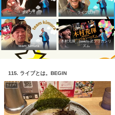
ライブ！
ライブ以外
木村充揮 meets アフリカンリ
team Kimura
ズム
115. ライブとは。BEGIN
ライブ！