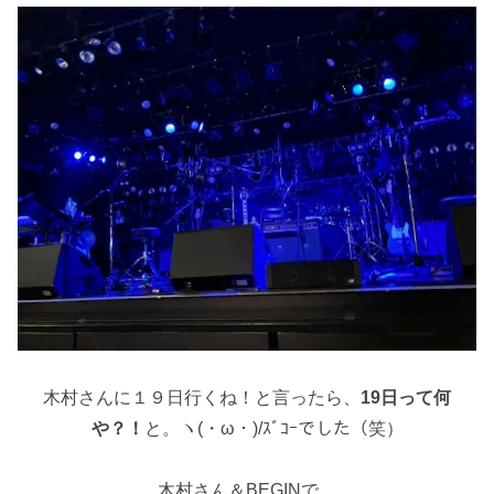
木村さんに１９日行くね！と言ったら、
19日って何
や？！
と。ヽ(・ω・)/ｽﾞｺｰでした（笑）
木村さん＆BEGINで、