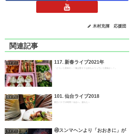
木村充揮 応援団
関連記事
117. 新春ライブ2021年
ライブ！
「どういう意味や～！俺は賢そうな顔ちゃうっていう意味か～！」
101. 仙台ライブ2018
ライブ！
夜行バスで13時間！仙台へ。疲れた～
㊾スンマヘンより「おおきに」が
ライブ！