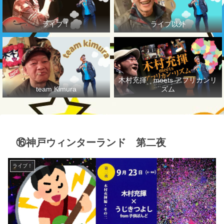
ライブ！
ライブ以外
木村充揮 meets アフリカンリ
team Kimura
ズム
⑯神戸ウィンターランド 第二夜
ライブ！