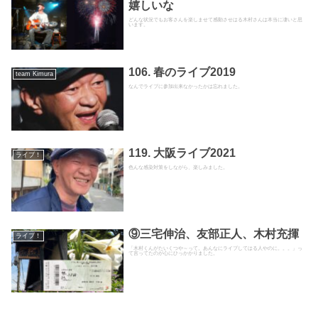
嬉しいな
どんな状況でもお客さんを楽しませて感動させはる木村さんは本当に凄いと思
います。
106. 春のライブ2019
team Kimura
なんでライブに参加出来なかったかは忘れました。
119. 大阪ライブ2021
ライブ！
色んな感染対策をしながら、楽しみました。
⑨三宅伸治、友部正人、木村充揮
ライブ！
「木村くんがたいくつや～って。あんなにライブしてはる人やのに。。。」っ
て言ってたのが心にひっかかりました。